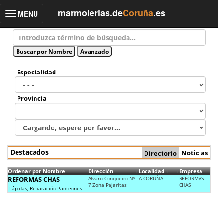
marmolerias.de
Coruña
.es
MENU
Toggle
navigation
Especialidad
Provincia
Destacados
Noticias
Directorio
Ordenar por Nombre
Dirección
Localidad
Empresa
REFORMAS CHAS
Alvaro Cunqueiro Nº
A CORUÑA
REFORMAS
7 Zona Pajaritas
CHAS
Lápidas, Reparación Panteones