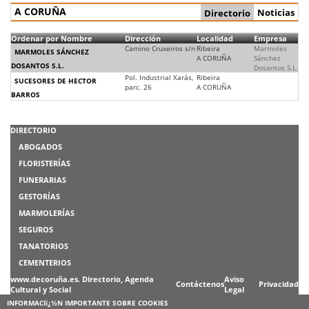
A CORUÑA
Noticias
Directorio
Ordenar por Nombre
Dirección
Localidad
Empresa
Camino Cruxeiros s/n
Ribeira
Marmoles
MARMOLES SÁNCHEZ
A CORUÑA
Sánchez
DOSANTOS S.L.
Dosantos S.L.
Pol. Industrial Xarás,
Ribeira
SUCESORES DE HECTOR
parc. 26
A CORUÑA
BARROS
DIRECTORIO
ABOGADOS
FLORISTERÍAS
FUNERARIAS
GESTORÍAS
MARMOLERÍAS
SEGUROS
TANATORIOS
CEMENTERIOS
www.decoruña.es. Directorio, Agenda
Aviso
Contáctenos
Privacidad
Cultural y Social
Legal
INFORMACIï¿½N IMPORTANTE SOBRE COOKIES