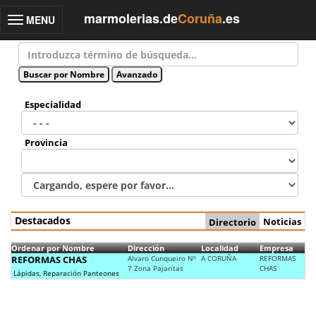
marmolerias.de
Coruña
.es
MENU
Toggle
navigation
Especialidad
Provincia
Destacados
Noticias
Directorio
Ordenar por Nombre
Dirección
Localidad
Empresa
REFORMAS CHAS
Alvaro Cunqueiro Nº
A CORUÑA
REFORMAS
7 Zona Pajaritas
CHAS
Lápidas, Reparación Panteones