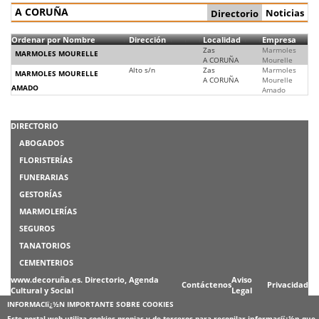
A CORUÑA
Noticias
Directorio
Ordenar por Nombre
Dirección
Localidad
Empresa
Zas
Marmoles
MARMOLES MOURELLE
A CORUÑA
Mourelle
Alto s/n
Zas
Marmoles
MARMOLES MOURELLE
A CORUÑA
Mourelle
AMADO
Amado
DIRECTORIO
ABOGADOS
FLORISTERÍAS
FUNERARIAS
GESTORÍAS
MARMOLERÍAS
SEGUROS
TANATORIOS
CEMENTERIOS
www.decoruña.es. Directorio, Agenda
Aviso
Contáctenos
Privacidad
Cultural y Social
Legal
INFORMACIï¿½N IMPORTANTE SOBRE COOKIES
Este portal web utiliza cookies propias y de terceros para recopilar informaciï¿½n que